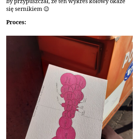
by przypuszczał, że ten wykres kołowy okaże
się sernikiem 😉
Proces: