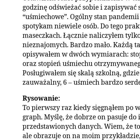
godzinę odświeżać sobie i zapisywać 
“uśmiechowe”. Ogólny stan pandemii
spotykam niewiele osób. Do tego prak
maseczkach. Łącznie naliczyłem tylk
nieznajomych. Bardzo mało. Każdą ta
opisywałem w dwóch wymiarach: sto
oraz stopień uśmiechu otrzymywaneg
Posługiwałem się skalą szkolną, gdzi
zauważalny, 6 – uśmiech bardzo serd
Rysowanie:
To pierwszy raz kiedy sięgnąłem po w
graph. Myślę, że dobrze on pasuje do i
przedstawionych danych. Wiem, że to
ale obrazuje on na moim przykładzie, 