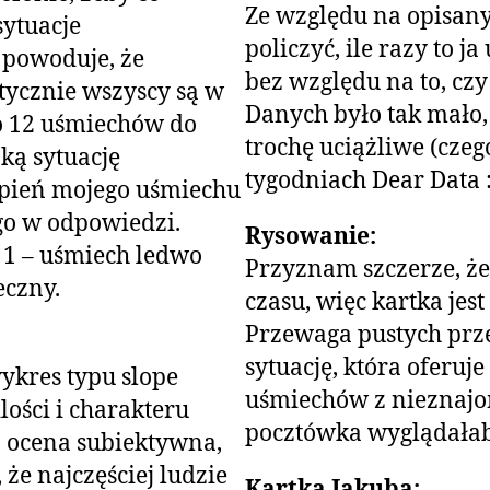
Ze względu na opisan
sytuacje
policzyć, ile razy to 
 powoduje, że
bez względu na to, cz
tycznie wszyscy są w
Danych było tak mało, 
o 12 uśmiechów do
trochę uciążliwe (cze
ką sytuację
tygodniach Dear Data :
pień mojego uśmiechu
o w odpowiedzi.
Rysowanie:
e 1 – uśmiech ledwo
Przyznam szczerze, że
eczny.
czasu, więc kartka jes
Przewaga pustych prze
sytuację, która oferuj
ykres typu slope
uśmiechów z nieznajo
lości i charakteru
pocztówka wyglądałaby
 ocena subiektywna,
że najczęściej ludzie
Kartka Jakuba: