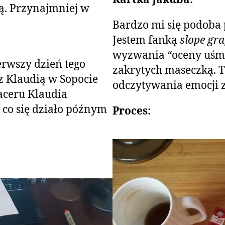
ą. Przynajmniej w
Bardzo mi się podoba 
Jestem fanką
slope gr
wyzwania “oceny uśmi
erwszy dzień tego
zakrytych maseczką. T
 z Klaudią w Sopocie
odczytywania emocji z
paceru Klaudia
 co się działo późnym
Proces: